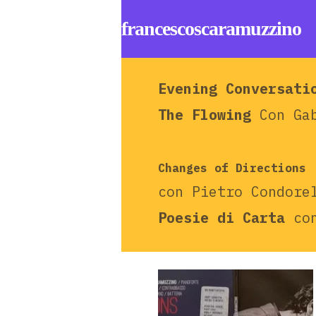
francescoscaramuzzino
Evening Conversati
The Flowing
Con Gab
Changes of Directions
con Pietro Condore
Poesie di Carta
con