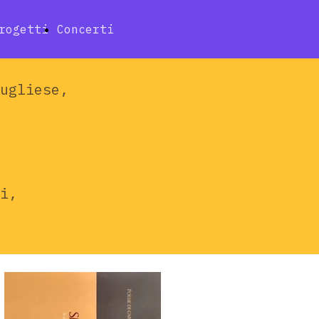
rogetti
Concerti
ugliese,
zi,